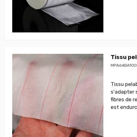
Tissu pe
MPA64BA100
Tissu pelab
s'adapter 
fibres de r
est endurc