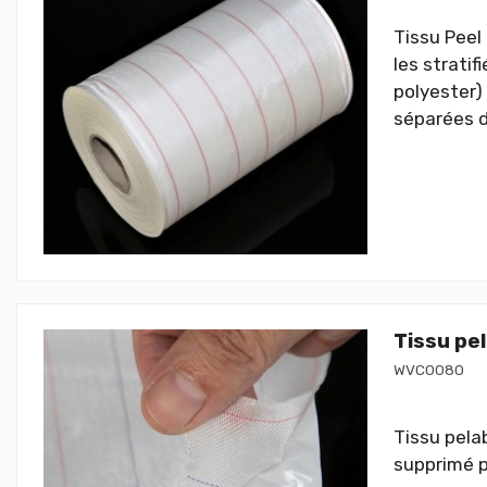
Tissu Peel
les strati
polyester) 
séparées d
Tissu pe
WVC0080
Tissu pela
supprimé p