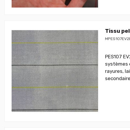
Tissu pe
MPES107EV2
PES107 EV2
systèmes é
rayures, l
secondaire.