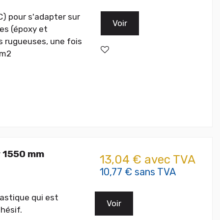
C) pour s'adapter sur
Voir
les (époxy et
es rugueuses, une fois
/m2
r 1550 mm
13,04 € avec TVA
10,77 € sans TVA
lastique qui est
Voir
hésif.