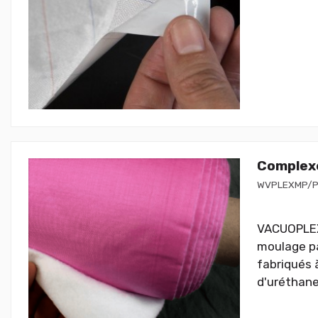
Complexe
WVPLEXMP/P
VACUOPLEX 
moulage pa
fabriqués 
d'uréthane