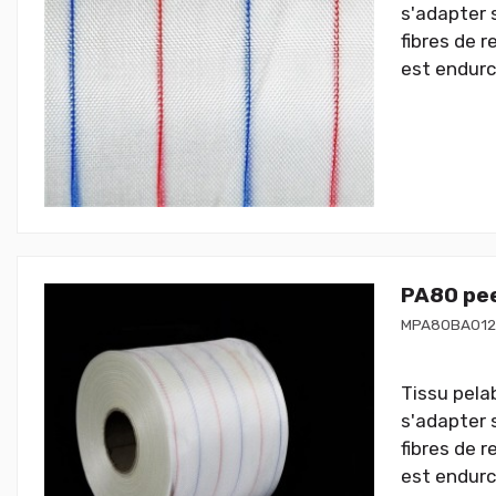
s'adapter 
fibres de r
est endurc
PA80 pee
MPA80BA01
Tissu pelab
s'adapter 
fibres de r
est endurc