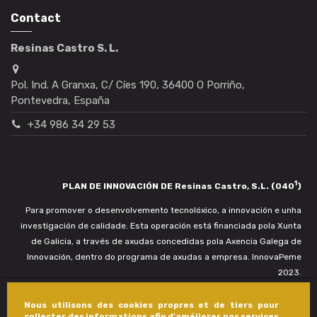
Contact
Resinas Castro S. L.
Pol. Ind. A Granxa, C/ Cíes 190, 36400 O Porriño,
Pontevedra, España
+34 986 34 29 53
1
PLAN DE INNOVACIÓN DE Resinas Castro, S.L. (040
)
Para promover o desenvolvemento tecnolóxico, a innovación e unha
investigación de calidade. Esta operación está financiada pola Xunta
de Galicia, a través de axudas concedidas pola Axencia Galega de
Innovación, dentro do programa de axudas a empresa. InnovaPeme
2023.
Nous utilisons des cookies propres et de tiers pour
collecter des informations afin d'améliorer nos services