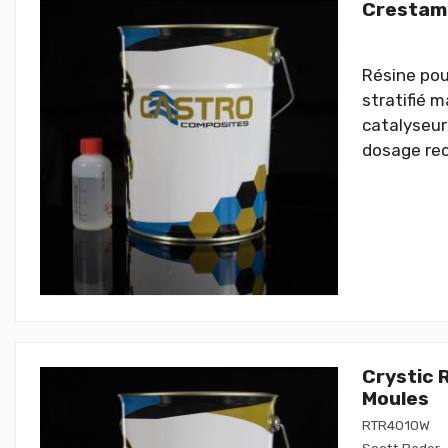
Crestamo
Résine pour
stratifié 
catalyseur
dosage rec
Crystic 
Moules
RTR4010W