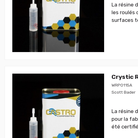
La résine 
les roulés 
surfaces te
Crystic 
WRP0115A
Scott Bader
La résine d
pour la fab
été certifi