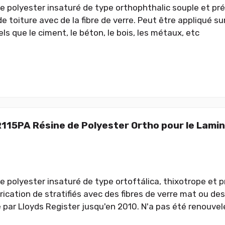
de polyester insaturé de type orthophthalic souple et pré
de toiture avec de la fibre de verre. Peut être appliqué s
ls que le ciment, le béton, le bois, les métaux, etc
R115PA Résine de Polyester Ortho pour le Lami
e polyester insaturé de type ortoftálica, thixotrope et p
rication de stratifiés avec des fibres de verre mat ou des
é par Lloyds Register jusqu'en 2010. N'a pas été renouvelé 