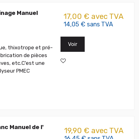
inage Manuel
17,00 € avec TVA
14,05 € sans TVA
Voir
ue, thixotrope et pré-
brication de pièces
uves, etc.C'est une
alyseur PMEC
nc Manuel de l'
19,90 € avec TVA
16,45 € sans TVA