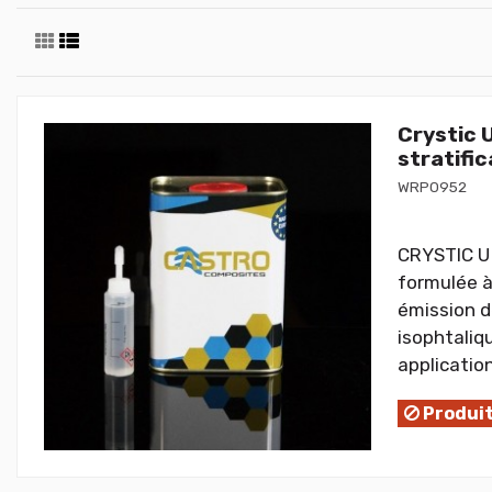
Crystic 
stratifi
WRP0952
CRYSTIC U 
formulée à
émission d
isophtaliq
applicatio
Produit