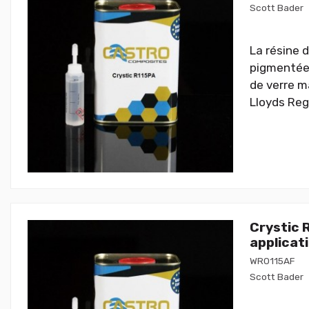
Scott Bader
La résine 
pigmentées
de verre ma
Lloyds Regi
Crystic 
applicat
WR0115AF
Scott Bader