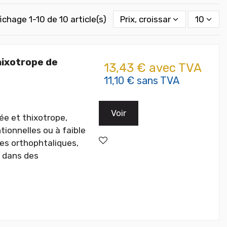
fichage 1-10 de 10 article(s)
Prix, croissant
10
hixotrope de
13,43 € avec TVA
11,10 € sans TVA
Voir
ée et thixotrope,
tionnelles ou à faible
es orthophtaliques,
e dans des