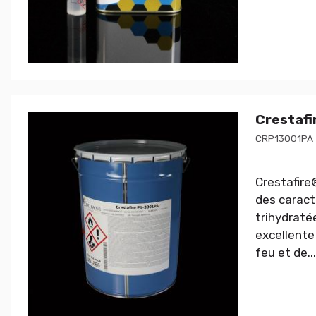
Crestafi
CRP13001PA
Crestafire
des caract
trihydratée
excellente
feu et de...