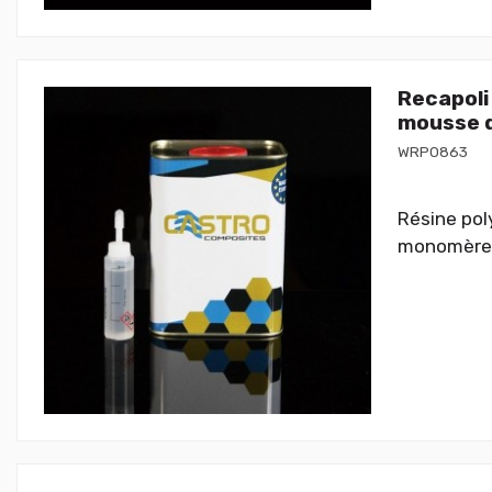
Recapoli
mousse d
WRP0863
Résine pol
monomère s