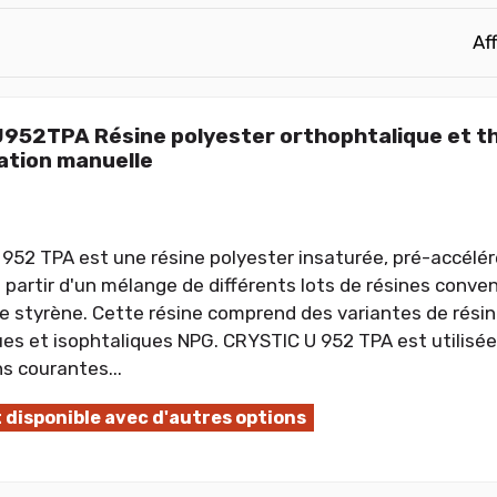
Af
U952TPA Résine polyester orthophtalique et t
cation manuelle
952 TPA est une résine polyester insaturée, pré-accélér
 partir d'un mélange de différents lots de résines conven
e styrène. Cette résine comprend des variantes de résin
ues et isophtaliques NPG. CRYSTIC U 952 TPA est utilisé
ns courantes...
 disponible avec d'autres options