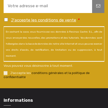
J'accepte les conditions de vente
*
En cochant la case, vous fournissez vos données à Resinas Castro S.L., afin de
vous envoyer des nouvelles, des promotions et des tutoriels. Vos données sont
hébergées dans la base de données de notre site Internet et vous pouvez exercer
vos droits d'accès, de rectification, de limitation ou de suppression, à tout
moment.
Vous pouvez vous désinscrire à tout moment.
J’accepte les
conditions générales et la politique de
confidentialité
.
Informations