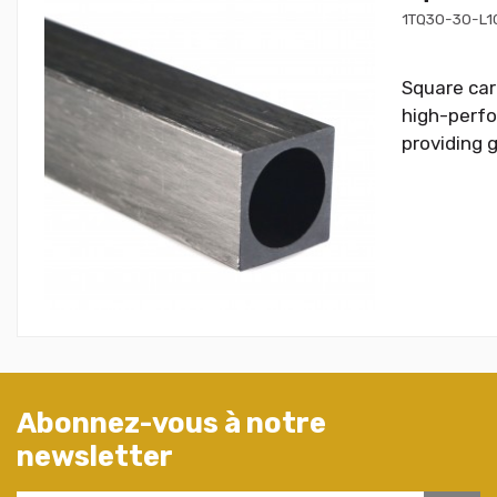
1TQ30-30-L1
Square car
high-perfor
providing g
Abonnez-vous à notre
newsletter