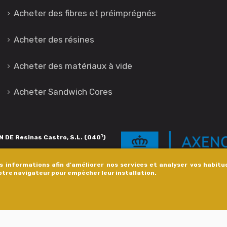
Acheter des fibres et préimprégnés
Acheter des résines
Acheter des matériaux à vide
Acheter Sandwich Cores
1
 DE Resinas Castro, S.L. (040
)
igación de calidade. Esta operación
es informations afin d'améliorer nos services et analyser vos habitu
s pola Axencia Galega de Innovación,
votre navigateur pour empêcher leur installation.
xudas a empresa. InnovaPeme 2023.