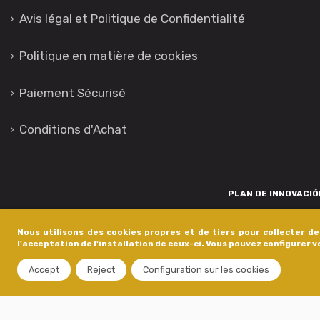
Avis légal et Politique de Confidentialité
Politique en matière de cookies
Paiement Sécurisé
Conditions d'Achat
PLAN DE INNOVACIÓN
Para promover o desenvolvemento tecnolóxico, a innovación e unha invest
Nous utilisons des cookies propres et de tiers pour collecter d
está financiada pola Xunta de Galicia, a través de axudas concedida
l'acceptation de l'installation de ceux-ci. Vous pouvez configurer 
dentro do programa de a
Accept
Reject
Configuration sur les cookies