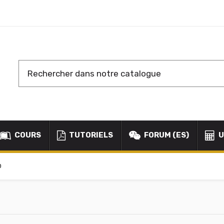
COURS
TUTORIELS
FORUM (ES)
U
D