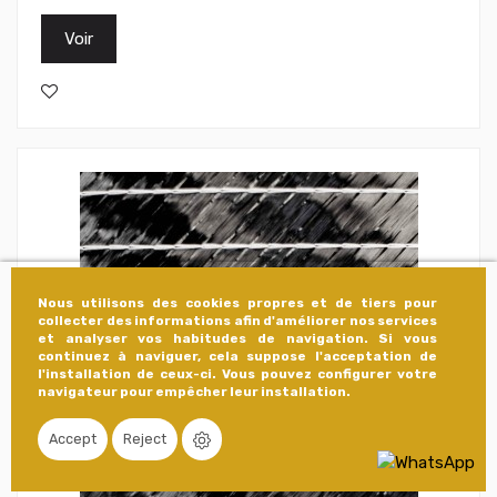
Voir
Nous utilisons des cookies propres et de tiers pour
collecter des informations afin d'améliorer nos services
et analyser vos habitudes de navigation. Si vous
continuez à naviguer, cela suppose l'acceptation de
l'installation de ceux-ci. Vous pouvez configurer votre
navigateur pour empêcher leur installation.
Accept
Reject