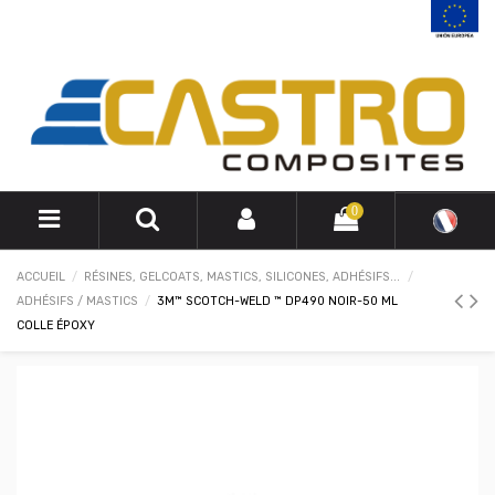
0
ACCUEIL
RÉSINES, GELCOATS, MASTICS, SILICONES, ADHÉSIFS...
ADHÉSIFS / MASTICS
3M™ SCOTCH-WELD ™ DP490 NOIR-50 ML
COLLE ÉPOXY