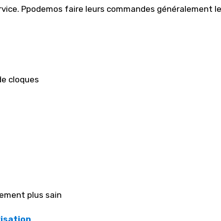
 service. Ppodemos faire leurs commandes généralement l
 de cloques
nement plus sain
risation