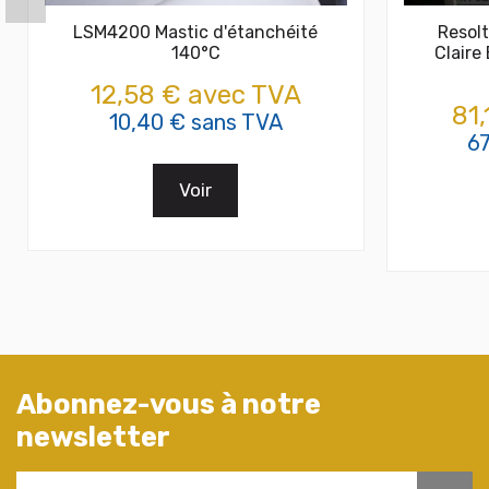
LSM4200 Mastic d'étanchéité
Resol
140°C
Claire
12,58 € avec TVA
81
10,40 € sans TVA
6
Voir
Abonnez-vous à notre
newsletter