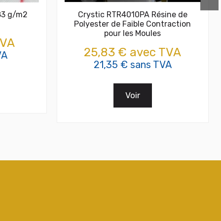
 83 g/m2
Crystic RTR4010PA Résine de
Polyester de Faible Contraction
pour les Moules
TVA
25,83 € avec TVA
VA
21,35 € sans TVA
Voir