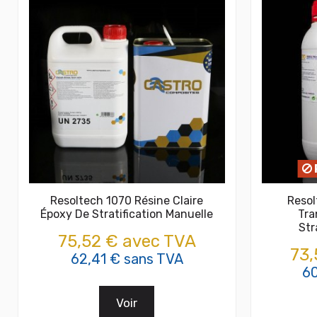
Resoltech 1070 Résine Claire
Resol
Époxy De Stratification Manuelle
Tra
Str
75,52 € avec TVA
73,
62,41 € sans TVA
60
Voir