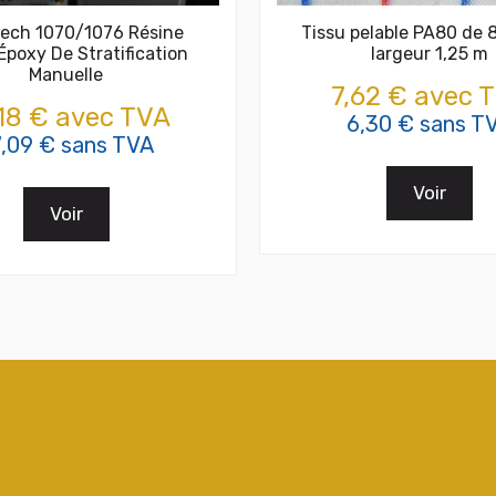
tech 1070/1076 Résine
Tissu pelable PA80 de
 Époxy De Stratification
largeur 1,25 m
Manuelle
7,62 € avec 
,18 € avec TVA
6,30 € sans T
7,09 € sans TVA
Voir
Voir