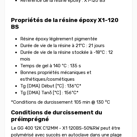
Référence de la résine époxy : X1-120 BS
Propriétés de la résine époxy X1-120
BS
Résine époxy légèrement pigmentée
Durée de vie de la résine à 21ºC : 21 jours
Durée de vie de la résine stockée à -18ºC : 12
mois
Temps de gel à 140 ºC : 135 s
Bonnes propriétés mécaniques et
esthétiques/cosmétiques
Tg (DMA) Début [°C] : 136ºC*
Tg (DMA) Tanδ [°C] : 156ºC*
o
*Conditions de durcissement 105 min @ 130
C
Conditions de durcissement du
préimprégné
Le GG 400 12K C12MM - X1 120BS-50%RW peut être
polymérisé avec succès en autoclave dans une plage