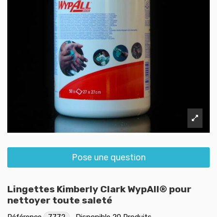
Pose une question
Lingettes Kimberly Clark WypAll® pour
nettoyer toute saleté
Référence
7772
Disponible
20 Produits