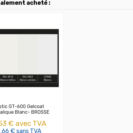
galement acheté :
stic GT-600 Gelcoat
talique Blanc- BROSSE
53 € avec TVA
3,66 € sans TVA