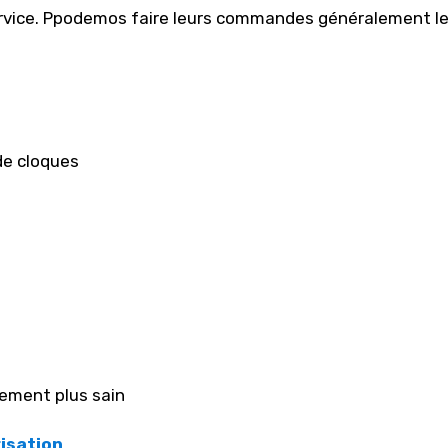
 service. Ppodemos faire leurs commandes généralement l
 de cloques
nement plus sain
risation