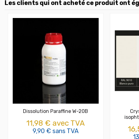
Les clients qui ont acheté ce produit ont é
Dissolution Paraffine W-20B
Cry
isoph
11,98 € avec TVA
16,
9,90 € sans TVA
1