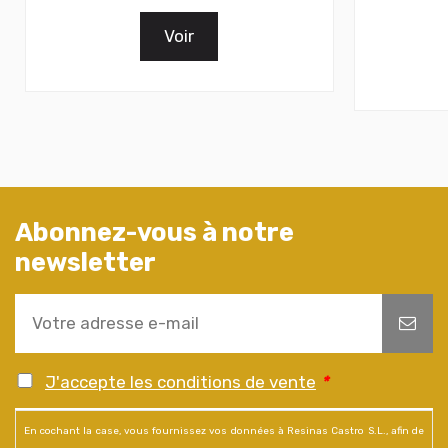
Voir
Abonnez-vous à notre
newsletter
J'accepte les conditions de vente
*
En cochant la case, vous fournissez vos données à Resinas Castro S.L., afin de