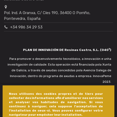
Pol. Ind. A Granxa, C/ Cíes 190, 36400 O Porriño,
Pontevedra, España
+34 986 34 29 53
1
PLAN DE INNOVACIÓN DE Resinas Castro, S.L. (040
)
Para promover o desenvolvemento tecnolóxico, a innovación e unha
investigación de calidade. Esta operación está financiada pola Xunta
de Galicia, a través de axudas concedidas pola Axencia Galega de
Innovación, dentro do programa de axudas a empresa. InnovaPeme
2023.
Nous utilisons des cookies propres et de tiers pour
collecter des informations afin d'améliorer nos services
et analyser vos habitudes de navigation. Si vous
continuez à naviguer, cela suppose l'acceptation de
l'installation de ceux-ci. Vous pouvez configurer votre
navigateur pour empêcher leur installation.