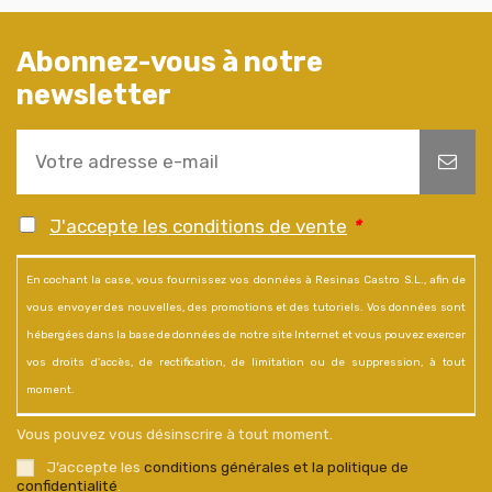
Abonnez-vous à notre
newsletter
J'accepte les conditions de vente
*
En cochant la case, vous fournissez vos données à Resinas Castro S.L., afin de
vous envoyer des nouvelles, des promotions et des tutoriels. Vos données sont
hébergées dans la base de données de notre site Internet et vous pouvez exercer
vos droits d'accès, de rectification, de limitation ou de suppression, à tout
moment.
Vous pouvez vous désinscrire à tout moment.
J’accepte les
conditions générales et la politique de
confidentialité
.