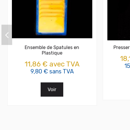
Ensemble de Spatules en
Presser
Plastique
18
11,86 € avec TVA
1
9,80 € sans TVA
Voir