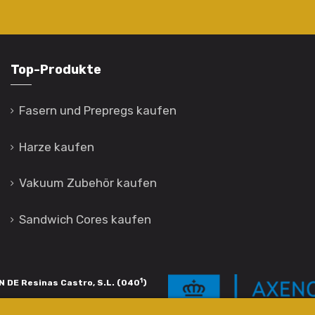
Top-Produkte
Fasern und Prepregs kaufen
Harze kaufen
Vakuum Zubehör kaufen
Sandwich Cores kaufen
1
 DE Resinas Castro, S.L. (040
)
igación de calidade. Esta operación