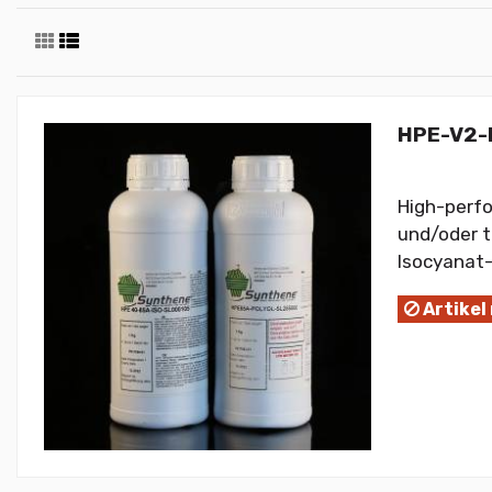
HPE-V2-E
High-perf
und/oder t
Isocyanat-
Artikel