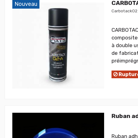
CARBOTA
Nouveau
Carbotack02
CARBOTACK
composites
à double u
de fabrica
préimprégné
Rupture
Ruban ad
Ruban adhé