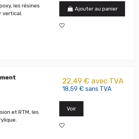
poxy, les résines
Ajouter au panier
 vertical.
ement
22,49 € avec TVA
18,59 € sans TVA
Voir
sion et RTM, les
ylique.