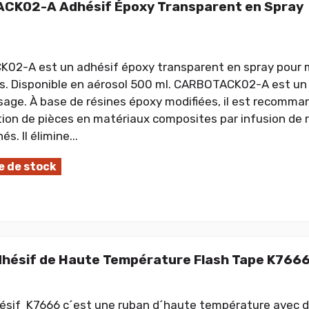
CK02-A Adhésif Époxy Transparent en Spray
02-A est un adhésif époxy transparent en spray pour 
. Disponible en aérosol 500 ml. CARBOTACK02-A est un
sage. À base de résines époxy modifiées, il est recomma
tion de pièces en matériaux composites par infusion de 
s. Il élimine...
 de stock
hésif de Haute Température Flash Tape K7666,
sif K7666 c´est une ruban d´haute température avec de