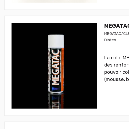
MEGATAC 
MEGATAC/CL
Diatex
La colle M
des renfor
pouvoir co
(mousse, b