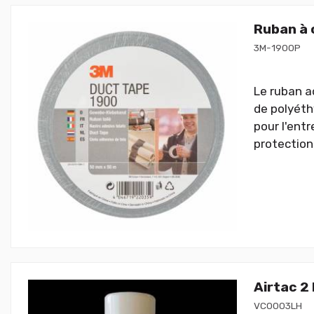
Ruban à 
3M-1900P
Le ruban a
de polyéth
pour l'entr
protection
Airtac 2
VC0003LH