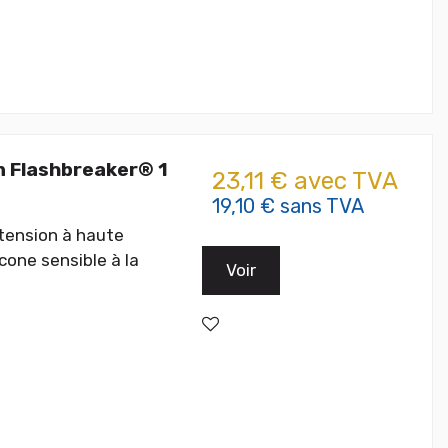
on Flashbreaker® 1
23,11 € avec TVA
19,10 € sans TVA
tension à haute
cone sensible à la
Voir