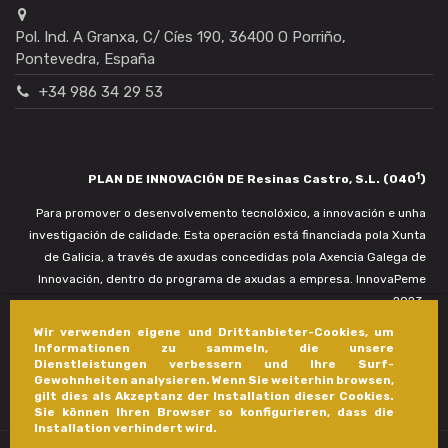
Pol. Ind. A Granxa, C/ Cíes 190, 36400 O Porriño,
Pontevedra, España
+34 986 34 29 53
1
PLAN DE INNOVACIÓN DE Resinas Castro, S.L. (040
)
Para promover o desenvolvemento tecnolóxico, a innovación e unha
investigación de calidade. Esta operación está financiada pola Xunta
de Galicia, a través de axudas concedidas pola Axencia Galega de
Innovación, dentro do programa de axudas a empresa. InnovaPeme
2023.
Wir verwenden eigene und Drittanbieter-Cookies, um
Informationen zu sammeln, die unsere
Dienstleistungen verbessern und Ihre Surf-
Gewohnheiten analysieren. Wenn Sie weiterhin browsen,
gilt dies als Akzeptanz der Installation dieser Cookies.
Sie können Ihren Browser so konfigurieren, dass die
Installation verhindert wird.