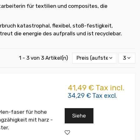
rbeiterin für textilien und composites, die
bruch katastrophal, flexibel, stoß-festigkeit,
treut die energie des aufpralls und ist recyclebar.
1 - 3 von 3 Artikel(n)
Preis (aufsteigend)
3
41,49 € Tax incl.
34,29 € Tax excl.
len-faser für hohe
Siehe
agzähigkeit mit harz -
ter.