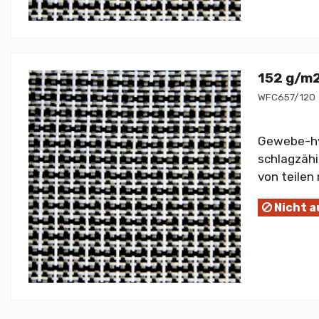
152 g/m2
WFC657/120
Gewebe-hy
schlagzähi
von teilen 
Nicht a