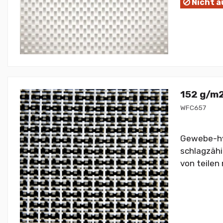
Nicht a
152 g/m2
WFC657
Gewebe-hy
schlagzähi
von teilen 