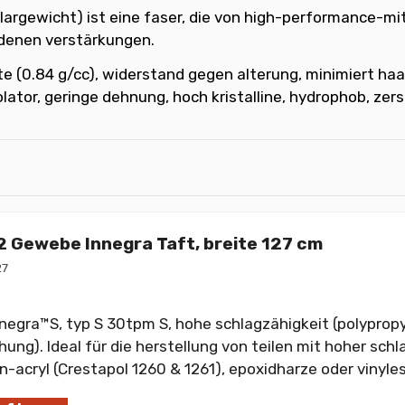
gewicht) ist eine faser, die von high-performance-mita
edenen verstärkungen.
te (0.84 g/cc), widerstand gegen alterung, minimiert haar
lator, geringe dehnung, hoch kristalline, hydrophob, zers
 Gewebe Innegra Taft, breite 127 cm
27
egra™S, typ S 30tpm S, hohe schlagzähigkeit (polypropy
ung). Ideal für die herstellung von teilen mit hoher schl
n-acryl (Crestapol 1260 & 1261), epoxidharze oder vinyles