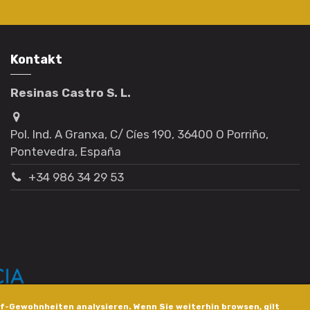
Kontakt
Resinas Castro S. L.
Pol. Ind. A Granxa, C/ Cíes 190, 36400 O Porriño,
Pontevedra, España
+34 986 34 29 53
f-Gewohnheiten analysieren. Wenn Sie weiterhin browsen, gilt