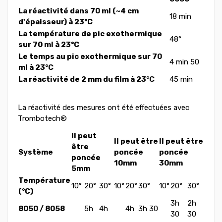
La réactivité dans 70 ml (~4 cm
18 min
d'épaisseur) à 23°C
La température de pic exothermique
48°
sur 70 ml à 23°C
Le temps au pic exothermique sur 70
4 min 50
ml à 23°C
La réactivité de 2 mm du film à 23°C
45 min
La réactivité des mesures ont été effectuées avec
Trombotech
®
Il peut
Il peut être
Il peut être
être
Système
poncée
poncée
poncée
10mm
30mm
5mm
Température
10°
20°
30°
10°
20°
30°
10°
20°
30°
(°C)
3h
2h
8050 / 8058
5h
4h
4h
3h 30
30
30