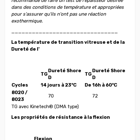
recommandé de faire un test de l'épaisseur désirée
dans des conditions de température et appropriées
pour s'assurer qu'ils n'ont pas une réaction
exothermique.
_______________________________
La température de transition vitreuse et de la
Dureté de l'
Dureté Shore
Dureté Shore
T
G
T
G
D
D
Cycles
14 jours à 23°C
De 16h à 60°C
8020 /
70
72
8023
T
G
avec Kinetech
®
(DMA type)
Les propriétés de résistance à la flexion
Flexion