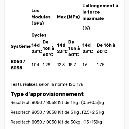
L'allongement à
Les
la force
Modules
Max (MPa)
maximale
(GPa)
(%)
Cycles
De
De
14d
14d
14d
De 16h à
Système
16h à
16h à
23°C
23°C
23°C
60°C
60°C
60°C
8050 /
1.04
1.28
12.3
18.7
1.6
1.75
8058
Tests réalisés selon la norme ISO 178
Type d'approvisionnement
Resoltech 8050 / 8058 Kit de 1 kg : (0,5+0,5)kg
Resoltech 8050 / 8058 Kit de 5 kg : (2.5+2.5 kg
Resoltech 8050 / 8058 Kit de
30kg : (15+15)kg