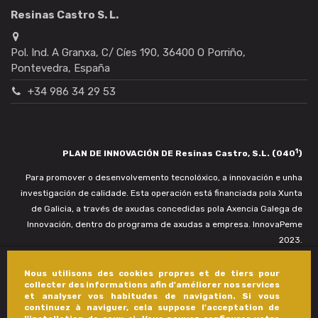
Resinas Castro S. L.
Pol. Ind. A Granxa, C/ Cíes 190, 36400 O Porriño,
Pontevedra, España
+34 986 34 29 53
1
PLAN DE INNOVACIÓN DE Resinas Castro, S.L. (040
)
Para promover o desenvolvemento tecnolóxico, a innovación e unha
investigación de calidade. Esta operación está financiada pola Xunta
de Galicia, a través de axudas concedidas pola Axencia Galega de
Innovación, dentro do programa de axudas a empresa. InnovaPeme
2023.
Nous utilisons des cookies propres et de tiers pour
collecter des informations afin d'améliorer nos services
et analyser vos habitudes de navigation. Si vous
continuez à naviguer, cela suppose l'acceptation de