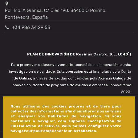
Pol. Ind. A Granxa, C/ Cíes 190, 36400 O Porriño,
Pontevedra, España
+34 986 34 29 53
1
PLAN DE INNOVACIÓN DE Resinas Castro, S.L. (040
)
Para promover o desenvolvemento tecnolóxico, a innovación e unha
investigación de calidade. Esta operación está financiada pola Xunta
de Galicia, a través de axudas concedidas pola Axencia Galega de
Innovación, dentro do programa de axudas a empresa. InnovaPeme
2023.
Nous utilisons des cookies propres et de tiers pour
collecter des informations afin d'améliorer nos services
et analyser vos habitudes de navigation. Si vous
continuez à naviguer, cela suppose l'acceptation de
l'installation de ceux-ci. Vous pouvez configurer votre
navigateur pour empêcher leur installation.