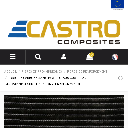
0
ACCUEIL
FIBRES ET PRÉ-IMPRÉGNÉS
FIBRES DE RENFORCEMENT
TISSU DE CARBONE SAERTEX® Q-C-806 CUATRIAXIAL
±45°/90°/0° À 50K ET 806 G/M2, LARGEUR 127 CM