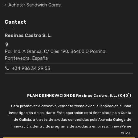
Acheter Sandwich Cores
Contact
Resinas Castro S. L.
Pol. Ind. A Granxa, C/ Cíes 190, 36400 O Porriño,
Pontevedra, España
+34 986 34 29 53
1
PLAN DE INNOVACIÓN DE Resinas Castro, S.L. (040
)
Para promover o desenvolvemento tecnolóxico, a innovación e unha
investigación de calidade. Esta operación está financiada pola Xunta
de Galicia, a través de axudas concedidas pola Axencia Galega de
Innovación, dentro do programa de axudas a empresa. InnovaPeme
2023.