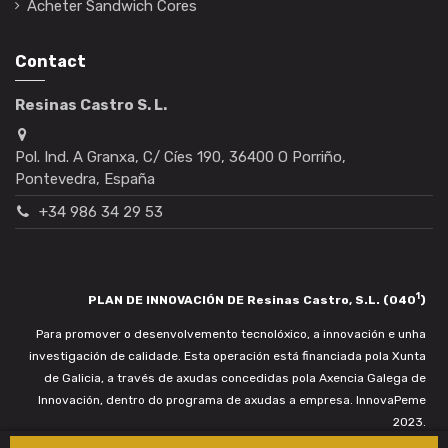
Acheter Sandwich Cores
Contact
Resinas Castro S. L.
Pol. Ind. A Granxa, C/ Cíes 190, 36400 O Porriño,
Pontevedra, España
+34 986 34 29 53
1
PLAN DE INNOVACIÓN DE Resinas Castro, S.L. (040
)
Para promover o desenvolvemento tecnolóxico, a innovación e unha
investigación de calidade. Esta operación está financiada pola Xunta
de Galicia, a través de axudas concedidas pola Axencia Galega de
Innovación, dentro do programa de axudas a empresa. InnovaPeme
2023.