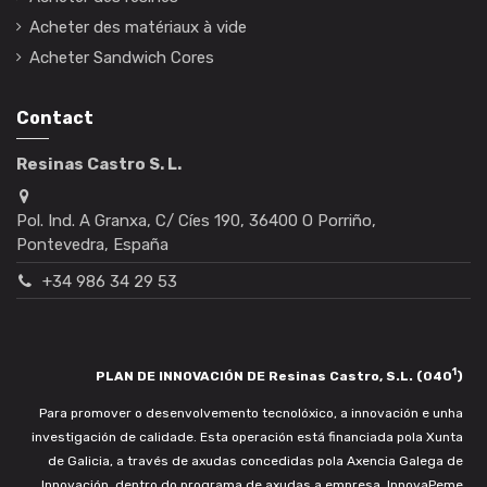
Acheter des matériaux à vide
Acheter Sandwich Cores
Contact
Resinas Castro S. L.
Pol. Ind. A Granxa, C/ Cíes 190, 36400 O Porriño,
Pontevedra, España
+34 986 34 29 53
1
PLAN DE INNOVACIÓN DE Resinas Castro, S.L. (040
)
Para promover o desenvolvemento tecnolóxico, a innovación e unha
investigación de calidade. Esta operación está financiada pola Xunta
de Galicia, a través de axudas concedidas pola Axencia Galega de
Innovación, dentro do programa de axudas a empresa. InnovaPeme