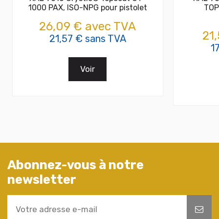
1000 PAX, ISO-NPG pour pistolet
TOP
26,09 € avec TVA
21
21,57 € sans TVA
1
Voir
Abonnez-vous à notre
newsletter