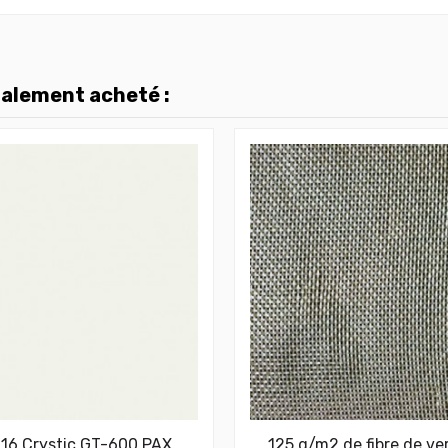
galement acheté :
16 Crystic GT-600 PAX
125 g/m2 de fibre de ve