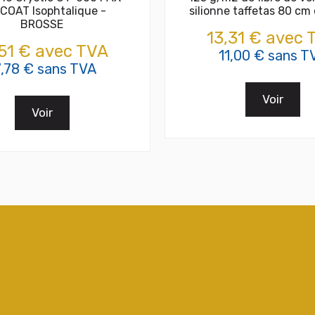
COAT Isophtalique -
silionne taffetas 80 cm 
BROSSE
13,31 € avec 
,51 € avec TVA
11,00 € sans T
7,78 € sans TVA
Voir
Voir