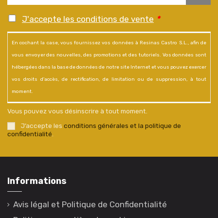
J'accepte les conditions de vente
*
En cochant la case, vous fournissez vos données à Resinas Castro S.L., afin de
vous envoyer des nouvelles, des promotions et des tutoriels. Vos données sont
hébergées dans la base de données de notre site Internet et vous pouvez exercer
vos droits d'accès, de rectification, de limitation ou de suppression, à tout
moment.
Vous pouvez vous désinscrire à tout moment.
J’accepte les
conditions générales et la politique de
confidentialité
.
Informations
Avis légal et Politique de Confidentialité