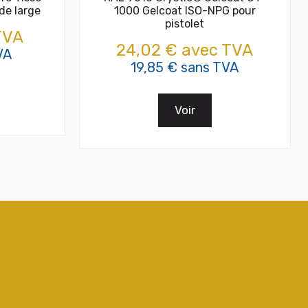
de large
1000 Gelcoat ISO-NPG pour
pistolet
TVA
24,02 € avec TVA
VA
19,85 € sans TVA
Voir