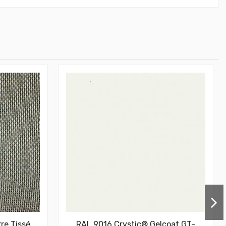
rre Tissé
RAL 9016 Crystic® Gelcoat GT-