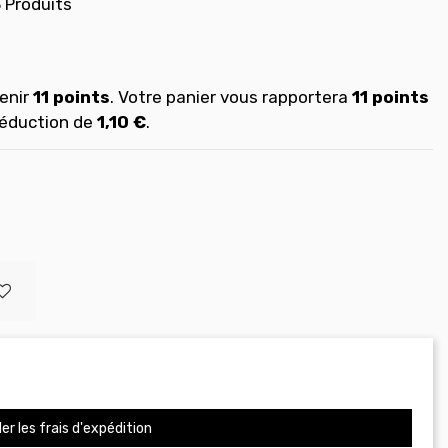
 Produits
enir
11
points
. Votre panier vous rapportera
11
points
réduction de
1,10 €
.
er les frais d'expédition