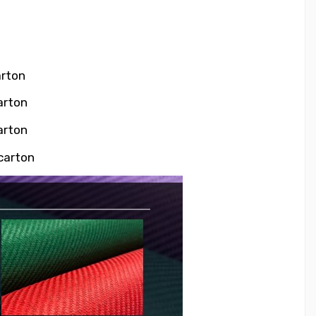
arton
arton
arton
carton