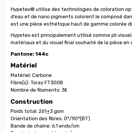
Hypetex® utilise des technologies de coloration op
d'eau et de nano pigments colorent le composé dans
est une pièce esthétique haut de gamme colorée di
Hypetex est principalement utilisé comme pli visuel,
matériaux et du visuel final souhaité de la pièce en
Pantone: 144c
M
atériel
M
atériel
: Carbone
Fibre(s): Toray FT300B
Nombre de filaments: 3K
Construction
Poids total
: 261
+
3 gsm
Orientation des fibres
: 0°/90°(BT)
Bande de chaîne
: 6.1 ends/cm