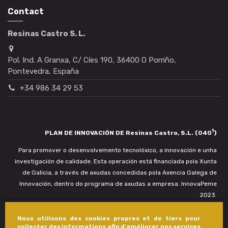
Contact
Resinas Castro S. L.
Pol. Ind. A Granxa, C/ Cíes 190, 36400 O Porriño,
Pontevedra, España
+34 986 34 29 53
1
PLAN DE INNOVACIÓN DE Resinas Castro, S.L. (040
)
Para promover o desenvolvemento tecnolóxico, a innovación e unha
investigación de calidade. Esta operación está financiada pola Xunta
de Galicia, a través de axudas concedidas pola Axencia Galega de
Innovación, dentro do programa de axudas a empresa. InnovaPeme
2023.
Nous utilisons des cookies propres et de tiers pour
collecter des informations afin d'améliorer nos services