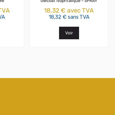
fié
Gelcoat Isophtalique - SPRAY
 TVA
18,32 € avec TVA
VA
18,32 € sans TVA
Voir