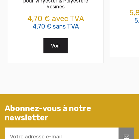
pour Vinyester & Polyestere
Resines
5,
4,70 € avec TVA
5
4,70 € sans TVA
Voir
Abonnez-vous à notre
newsletter