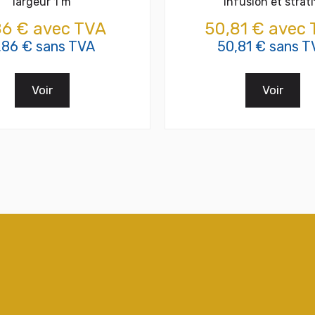
largeur 1 m
´infusion et strati
86 € avec TVA
50,81 € avec
,86 € sans TVA
50,81 € sans T
Voir
Voir