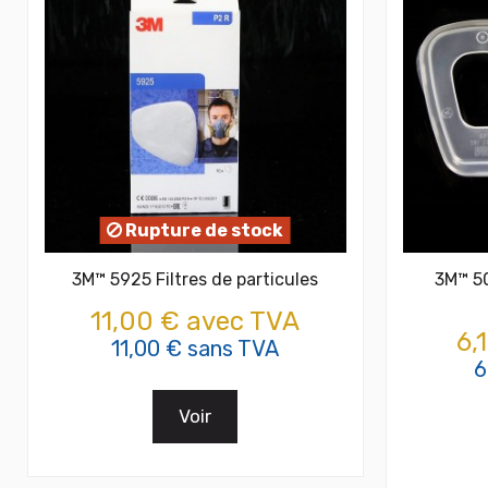
Rupture de stock
3M™ 5925 Filtres de particules
3M™ 50
11,00 € avec TVA
6,
11,00 € sans TVA
6
Voir