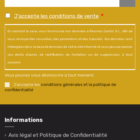
J'accepte les conditions de vente
*
En cochant la case, vous fournissez vos données à Resinas Castro S.L., afin de
vous envoyer des nouvelles, des promotions et des tutoriels. Vos données sont
hébergées dans la base de données de notre site Internet et vous pouvez exercer
vos droits d'accès, de rectification, de limitation ou de suppression, à tout
moment.
Vous pouvez vous désinscrire à tout moment.
J’accepte les
conditions générales et la politique de
confidentialité
.
Informations
Avis légal et Politique de Confidentialité