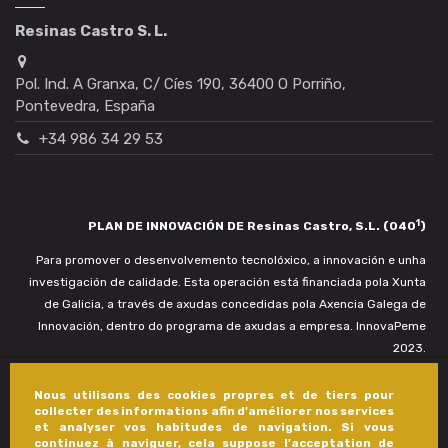
Resinas Castro S. L.
Pol. Ind. A Granxa, C/ Cíes 190, 36400 O Porriño,
Pontevedra, España
+34 986 34 29 53
1
PLAN DE INNOVACIÓN DE Resinas Castro, S.L. (040
)
Para promover o desenvolvemento tecnolóxico, a innovación e unha
investigación de calidade. Esta operación está financiada pola Xunta
de Galicia, a través de axudas concedidas pola Axencia Galega de
Innovación, dentro do programa de axudas a empresa. InnovaPeme
2023.
Nous utilisons des cookies propres et de tiers pour
collecter des informations afin d'améliorer nos services
et analyser vos habitudes de navigation. Si vous
continuez à naviguer, cela suppose l'acceptation de