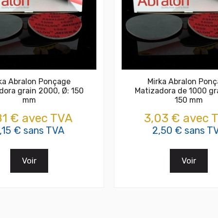
ka Abralon Ponçage
Mirka Abralon Pon
dora grain 2000, Ø: 150
Matizadora de 1000 gra
mm
150 mm
81 € avec TVA
3,03 € avec 
,15 € sans TVA
2,50 € sans T
Voir
Voir