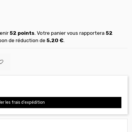
enir
52
points
. Votre panier vous rapportera
52
 bon de réduction de
5,20 €
.
er les frais d'expédition