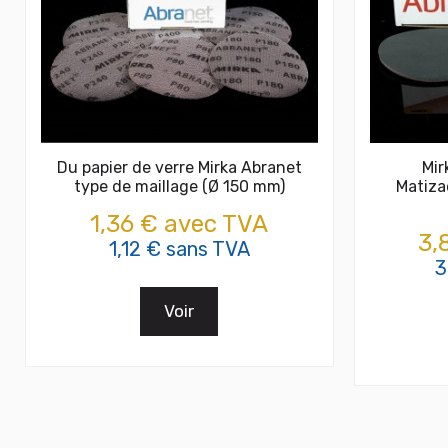
Du papier de verre Mirka Abranet
Mir
type de maillage (Ø 150 mm)
Matiza
1,36 € avec TVA
3,
1,12 € sans TVA
3
Voir