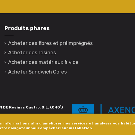
Produits phares
Acheter des fibres et préimprégnés
Acheter des résines
Acheter des matériaux à vide
Acheter Sandwich Cores
1
 DE Resinas Castro, S.L. (040
)
igación de calidade. Esta operación
es informations afin d'améliorer nos services et analyser vos habitu
s pola Axencia Galega de Innovación,
votre navigateur pour empêcher leur installation.
xudas a empresa. InnovaPeme 2023.