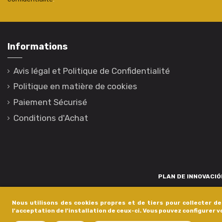
Informations
Avis légal et Politique de Confidentialité
Politique en matière de cookies
Paiement Sécurisé
Conditions d'Achat
PLAN DE INNOVACIÓN
Para promover o desenvolvemento tecnolóxico, a innovación e unha invest
Nous utilisons des cookies propres et de tiers pour collecter d
está financiada pola Xunta de Galicia, a través de axudas concedida
l'acceptation de l'installation de ceux-ci. Vous pouvez configurer 
dentro do programa de a