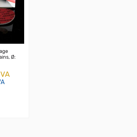
çage
ins, Ø:
TVA
VA