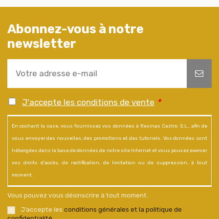
Abonnez-vous à notre
newsletter
J'accepte les conditions de vente
*
En cochant la case, vous fournissez vos données à Resinas Castro S.L., afin de
vous envoyer des nouvelles, des promotions et des tutoriels. Vos données sont
hébergées dans la base de données de notre site Internet et vous pouvez exercer
vos droits d'accès, de rectification, de limitation ou de suppression, à tout
moment.
Vous pouvez vous désinscrire à tout moment.
J’accepte les
conditions générales et la politique de
confidentialité
.