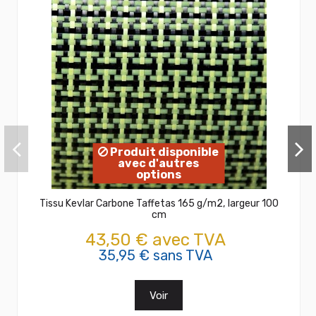
Produit disponible
avec d'autres
options
Tissu Kevlar Carbone Taffetas 165 g/m2, largeur 100
cm
43,50 € avec TVA
35,95 € sans TVA
Voir