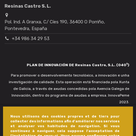
Resinas Castro S. L.
Pol. Ind. A Granxa, C/ Cíes 190, 36400 O Porriño,
Pontevedra, España
+34 986 34 29 53
1
PLAN DE INNOVACIÓN DE Resinas Castro, S.L. (040
)
Para promover o desenvolvemento tecnolóxico, a innovación e unha
investigación de calidade. Esta operación está financiada pola Xunta
de Galicia, a través de axudas concedidas pola Axencia Galega de
Innovación, dentro do programa de axudas a empresa. InnovaPeme
2023.
Nous utilisons des cookies propres et de tiers pour
collecter des informations afin d'améliorer nos services
et analyser vos habitudes de navigation. Si vous
continuez à naviguer, cela suppose l'acceptation de
l'installation de ceux-ci. Vous pouvez configurer votre