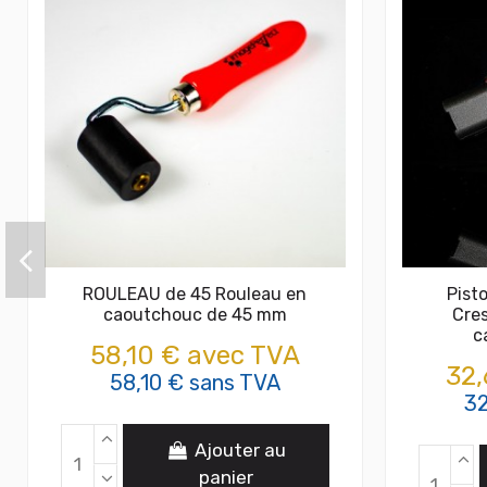
ROULEAU de 45 Rouleau en
Pist
caoutchouc de 45 mm
Cre
c
58,10 € avec TVA
32,
58,10 € sans TVA
32
Ajouter au
panier