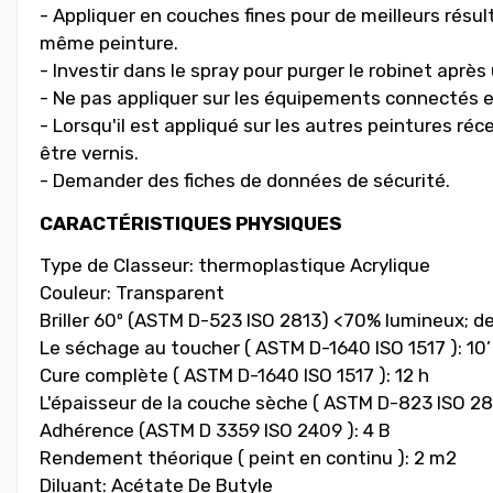
- Appliquer en couches fines pour de meilleurs résul
même peinture.
- Investir dans le spray pour purger le robinet après 
- Ne pas appliquer sur les équipements connectés et
- Lorsqu'il est appliqué sur les autres peintures réc
être vernis.
- Demander des fiches de données de sécurité.
CARACTÉRISTIQUES PHYSIQUES
Type de Classeur: thermoplastique Acrylique
Couleur: Transparent
Briller 60º (ASTM D-523 ISO 2813) <70% lumineux; d
Le séchage au toucher ( ASTM D-1640 ISO 1517 ): 10’
Cure complète ( ASTM D-1640 ISO 1517 ): 12 h
L'épaisseur de la couche sèche ( ASTM D-823 ISO 28
Adhérence (ASTM D 3359 ISO 2409 ): 4 B
Rendement théorique ( peint en continu ): 2 m2
Diluant: Acétate De Butyle