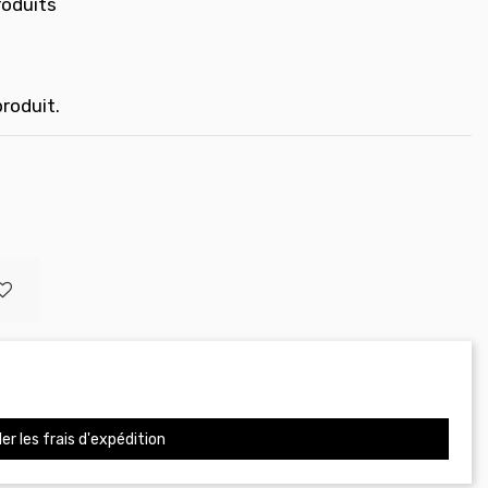
roduits
produit.
er les frais d'expédition