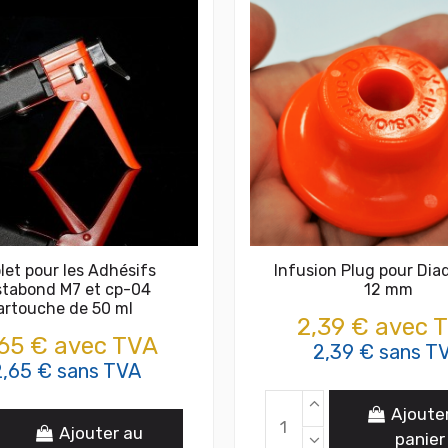
olet pour les Adhésifs
Infusion Plug pour Dia
stabond M7 et cp-04
12 mm
artouche de 50 ml
2,39 € avec 
65 € avec TVA
2,39 € sans T
,65 € sans TVA
Ajoute
Ajouter au
panier