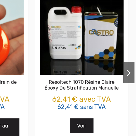
drain de
Resoltech 1070 Résine Claire
Époxy De Stratification Manuelle
TVA
62,41 € avec TVA
VA
62,41 € sans TVA
r au
Voir