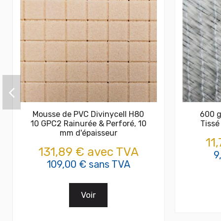
Mousse de PVC Divinycell H80
600 g
10 GPC2 Rainurée & Perforé, 10
Tissé
mm d'épaisseur
11
131,89 € avec TVA
9
109,00 € sans TVA
Voir