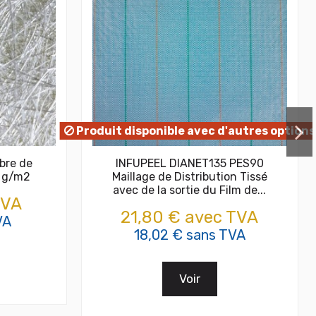
Produit disponible avec d'autres options
ibre de
INFUPEEL DIANET135 PES90
0 g/m2
Maillage de Distribution Tissé
avec de la sortie du Film de...
TVA
21,80 € avec TVA
VA
18,02 € sans TVA
Voir