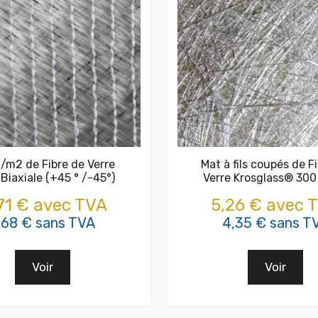
/m2 de Fibre de Verre
Mat à fils coupés de F
 Biaxiale (+45 ° /-45°)
Verre Krosglass® 30
,71 € avec TVA
5,26 € avec 
,68 € sans TVA
4,35 € sans T
Voir
Voir