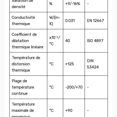
Variation de
%
+9/-16%
-
densité
Conductivité
W/(m-
0.031
EN 12667
thermique
K)
Coefficient de
x10⁻⁶/
dilatation
40
ISO 4897
°C
thermique linéaire
Température de
DIN
distorsion
°C
+125
53424
thermique
Plage de
température
°C
-200/+70
-
continue
Température
maximale de
°C
+90
-
processus