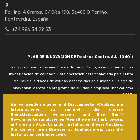
Pol. Ind. A Granxa, C/ Cíes 190, 36400 O Porriño,
Pontevedra, España
+34 986 34 29 53
1
PLAN DE INNOVACIÓN DE Resinas Castro, S.L. (040
)
Para promover o desenvolvemento tecnolóxico, a innovación e unha
investigación de calidade. Esta operación está financiada pola Xunta
de Galicia, a través de axudas concedidas pola Axencia Galega de
Innovación, dentro do programa de axudas a empresa. InnovaPeme
2023.
Wir verwenden eigene und Drittanbieter-Cookies, um
Informationen zu sammeln, die unsere
Dienstleistungen verbessern und Ihre Surf-
Gewohnheiten analysieren. Wenn Sie weiterhin browsen,
gilt dies als Akzeptanz der Installation dieser Cookies.
Sie können Ihren Browser so konfigurieren, dass die
Installation verhindert wird.