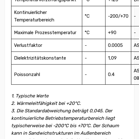
Kontinuierlicher
°C
-200/+70
-
Temperaturbereich
Maximale Prozesstemperatur
°C
+90
-
Verlustfaktor
-
0.0005
A
Dielektrizitätskonstante
-
1,09
A
A
Poissonzahl
-
0.4
0
1. Typische Werte
2. Wärmeleitfähigkeit bei +20°C.
3. Die Standardabweichung beträgt 0,045. Der
kontinuierliche Betriebstemperaturbereich liegt
typischerweise bei -200ºC bis +70ºC. Der Schaum
kann in Sandwichstrukturen im Außenbereich