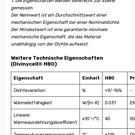
1. Die Eigenschaften werden senkrecht zur Ebene
gemessen.
Der Nennwert ist ein Durchschnittswert einer
mechanischen Eigenschaft bei einer Nominaldichte.
Der Mindestwert ist eine garantierte minimale
mechanische Eigenschaft, die das Material
unabhängig von der Dichte aufweist.
Weitere Technische Eigenschaften
(Divinycell® H80)
Eigenschaft
Einheit
H80
P
Dichtevariation
%
+9/-16%
-
Wärmeleitfähigkeit
W/(m-K)
0.031
EN
Linearer
x10⁻⁶/°C
40
IS
Wärmeausdehnungskoeffizient
Temperaturverzerrungspunkt
°C
+125
DI