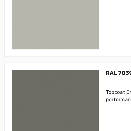
RAL 7039
Topcoat Cr
performanc