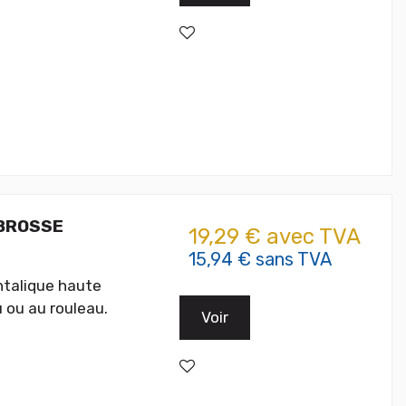
 BROSSE
19,29 € avec TVA
15,94 € sans TVA
htalique haute
 ou au rouleau.
Voir