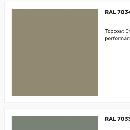
RAL 7034
Topcoat Cr
performanc
RAL 7033