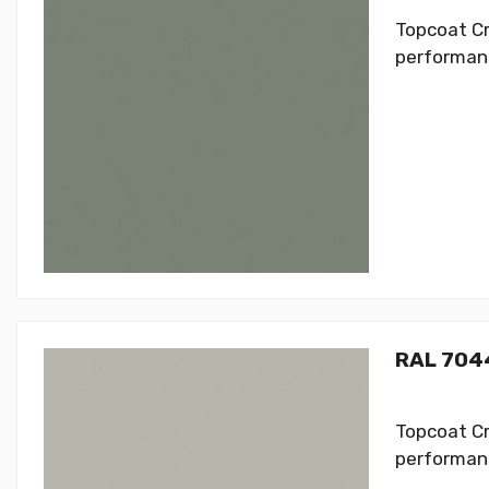
Topcoat Cr
performanc
RAL 7044
Topcoat Cr
performanc