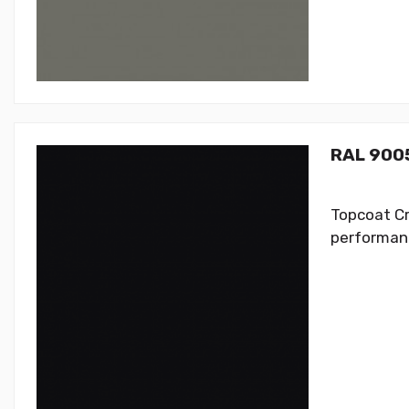
RAL 9005
Topcoat Cr
performanc