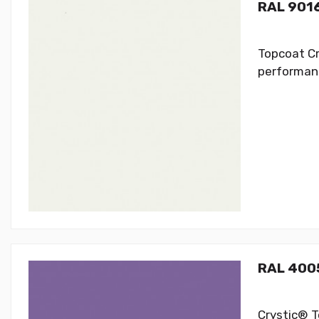
RAL 9016
Topcoat Cr
performanc
RAL 4005
Crystic® T