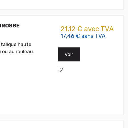
 BROSSE
21,12 € avec TVA
17,46 € sans TVA
htalique haute
 ou au rouleau.
Voir