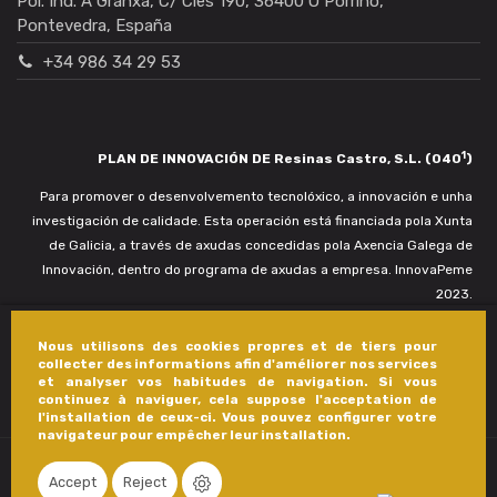
Pol. Ind. A Granxa, C/ Cíes 190, 36400 O Porriño,
Pontevedra, España
+34 986 34 29 53
1
PLAN DE INNOVACIÓN DE Resinas Castro, S.L. (040
)
Para promover o desenvolvemento tecnolóxico, a innovación e unha
investigación de calidade. Esta operación está financiada pola Xunta
de Galicia, a través de axudas concedidas pola Axencia Galega de
Innovación, dentro do programa de axudas a empresa. InnovaPeme
2023.
Nous utilisons des cookies propres et de tiers pour
collecter des informations afin d'améliorer nos services
et analyser vos habitudes de navigation. Si vous
continuez à naviguer, cela suppose l'acceptation de
l'installation de ceux-ci. Vous pouvez configurer votre
navigateur pour empêcher leur installation.
Accept
Reject