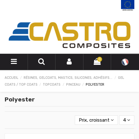
0
ACCUEIL
RÉSINES, GELCOATS, MASTICS, SILICONES, ADHÉSIFS...
GEL
COATS / TOP COATS
TOPCOATS
PINCEAU
POLYESTER
Polyester
Prix, croissant
4