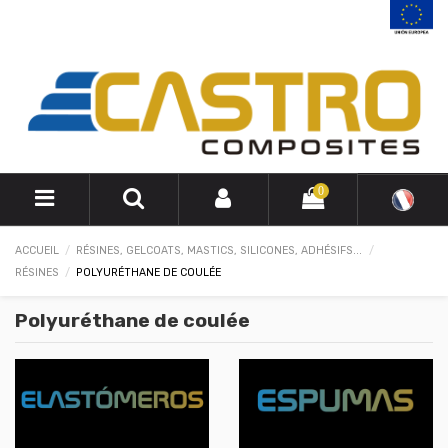
0
ACCUEIL
RÉSINES, GELCOATS, MASTICS, SILICONES, ADHÉSIFS...
RÉSINES
POLYURÉTHANE DE COULÉE
Polyuréthane de coulée