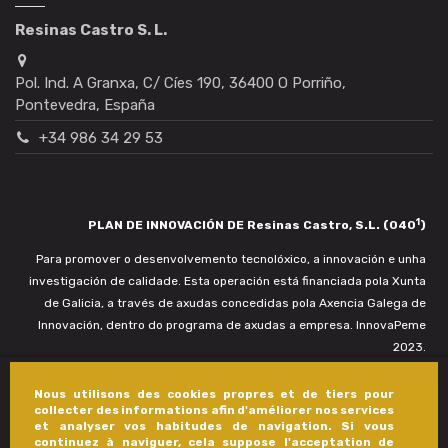
Resinas Castro S. L.
Pol. Ind. A Granxa, C/ Cíes 190, 36400 O Porriño,
Pontevedra, España
+34 986 34 29 53
1
PLAN DE INNOVACIÓN DE Resinas Castro, S.L. (040
)
Para promover o desenvolvemento tecnolóxico, a innovación e unha
investigación de calidade. Esta operación está financiada pola Xunta
de Galicia, a través de axudas concedidas pola Axencia Galega de
Innovación, dentro do programa de axudas a empresa. InnovaPeme
2023.
Nous utilisons des cookies propres et de tiers pour
collecter des informations afin d'améliorer nos services
et analyser vos habitudes de navigation. Si vous
continuez à naviguer, cela suppose l'acceptation de