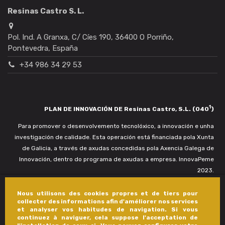
Resinas Castro S. L.
Pol. Ind. A Granxa, C/ Cíes 190, 36400 O Porriño,
Pontevedra, España
+34 986 34 29 53
1
PLAN DE INNOVACIÓN DE Resinas Castro, S.L. (040
)
Para promover o desenvolvemento tecnolóxico, a innovación e unha
investigación de calidade. Esta operación está financiada pola Xunta
de Galicia, a través de axudas concedidas pola Axencia Galega de
Innovación, dentro do programa de axudas a empresa. InnovaPeme
2023.
Nous utilisons des cookies propres et de tiers pour
collecter des informations afin d'améliorer nos services
et analyser vos habitudes de navigation. Si vous
continuez à naviguer, cela suppose l'acceptation de