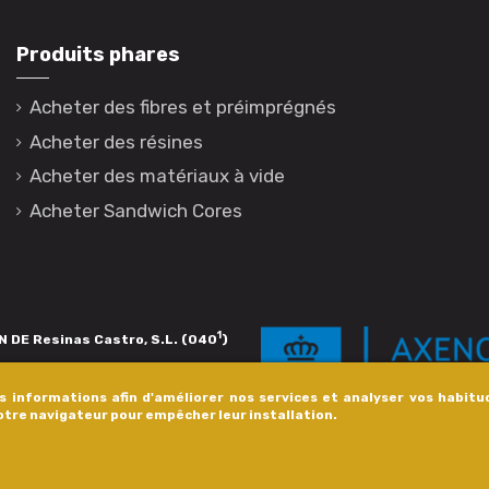
Produits phares
Acheter des fibres et préimprégnés
Acheter des résines
Acheter des matériaux à vide
Acheter Sandwich Cores
1
 DE Resinas Castro, S.L. (040
)
igación de calidade. Esta operación
es informations afin d'améliorer nos services et analyser vos habitu
s pola Axencia Galega de Innovación,
votre navigateur pour empêcher leur installation.
xudas a empresa. InnovaPeme 2023.