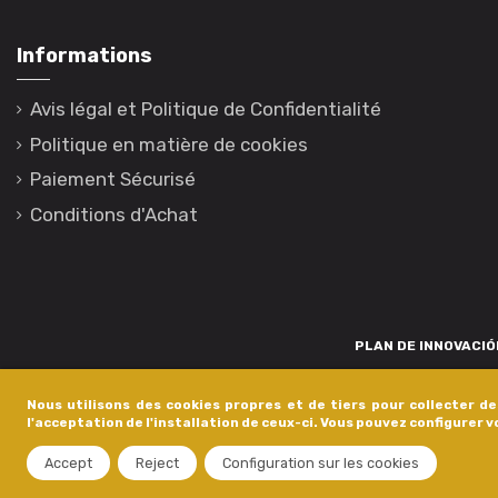
Informations
Avis légal et Politique de Confidentialité
Politique en matière de cookies
Paiement Sécurisé
Conditions d'Achat
PLAN DE INNOVACIÓN
Para promover o desenvolvemento tecnolóxico, a innovación e unha invest
Nous utilisons des cookies propres et de tiers pour collecter d
está financiada pola Xunta de Galicia, a través de axudas concedida
l'acceptation de l'installation de ceux-ci. Vous pouvez configurer 
dentro do programa de a
Accept
Reject
Configuration sur les cookies