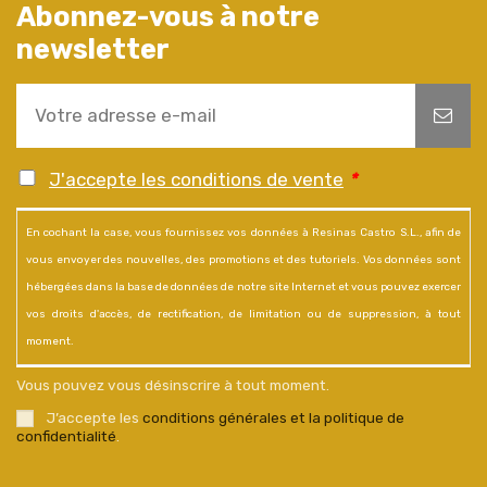
Abonnez-vous à notre
newsletter
J'accepte les conditions de vente
*
En cochant la case, vous fournissez vos données à Resinas Castro S.L., afin de
vous envoyer des nouvelles, des promotions et des tutoriels. Vos données sont
hébergées dans la base de données de notre site Internet et vous pouvez exercer
vos droits d'accès, de rectification, de limitation ou de suppression, à tout
moment.
Vous pouvez vous désinscrire à tout moment.
J’accepte les
conditions générales et la politique de
confidentialité
.