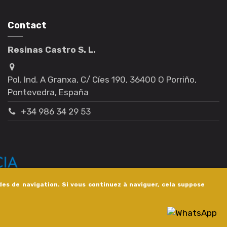
Contact
Resinas Castro S. L.
Pol. Ind. A Granxa, C/ Cíes 190, 36400 O Porriño,
Pontevedra, España
+34 986 34 29 53
des de navigation. Si vous continuez à naviguer, cela suppose