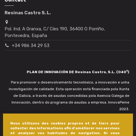
Resinas Castro S. L.
Pol. Ind. A Granxa, C/ Cíes 190, 36400 O Porriño,
Pontevedra, España
+34 986 34 29 53
1
PLAN DE INNOVACIÓN DE Resinas Castro, S.L. (040
)
Para promover o desenvolvemento tecnolóxico, a innovación e unha
investigación de calidade. Esta operación está financiada pola Xunta
de Galicia, a través de axudas concedidas pola Axencia Galega de
Innovación, dentro do programa de axudas a empresa. InnovaPeme
2023.
Nous utilisons des cookies propres et de tiers pour
collecter des informations afin d'améliorer nos services
et analyser vos habitudes de navigation. Si vous