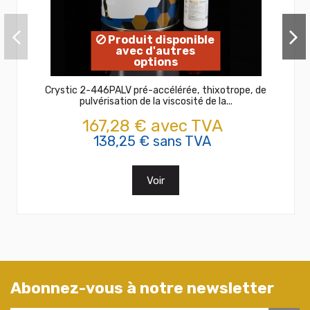
Produit disponible
avec d'autres
options
Crystic 2-446PALV pré-accélérée, thixotrope, de
pulvérisation de la viscosité de la...
167,28 € avec TVA
138,25 € sans TVA
Voir
Abonnez-vous à notre newsletter