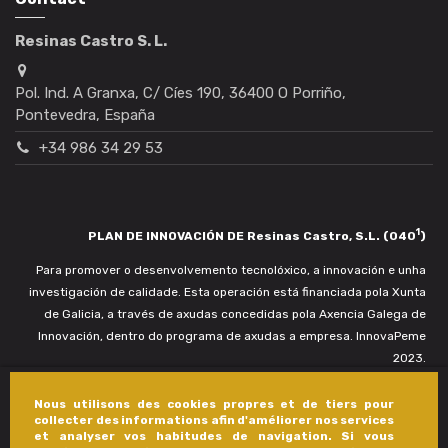
Resinas Castro S. L.
Pol. Ind. A Granxa, C/ Cíes 190, 36400 O Porriño,
Pontevedra, España
+34 986 34 29 53
1
PLAN DE INNOVACIÓN DE Resinas Castro, S.L. (040
)
Para promover o desenvolvemento tecnolóxico, a innovación e unha
investigación de calidade. Esta operación está financiada pola Xunta
de Galicia, a través de axudas concedidas pola Axencia Galega de
Innovación, dentro do programa de axudas a empresa. InnovaPeme
2023.
Nous utilisons des cookies propres et de tiers pour
collecter des informations afin d'améliorer nos services
et analyser vos habitudes de navigation. Si vous