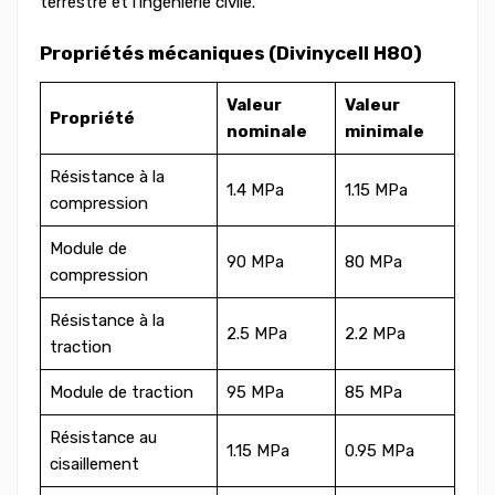
terrestre et l'ingénierie civile.
Propriétés mécaniques (Divinycell H80)
Valeur
Valeur
Propriété
nominale
minimale
Résistance à la
1.4 MPa
1.15 MPa
compression
Module de
90 MPa
80 MPa
compression
Résistance à la
2.5 MPa
2.2 MPa
traction
Module de traction
95 MPa
85 MPa
Résistance au
1.15 MPa
0.95 MPa
cisaillement