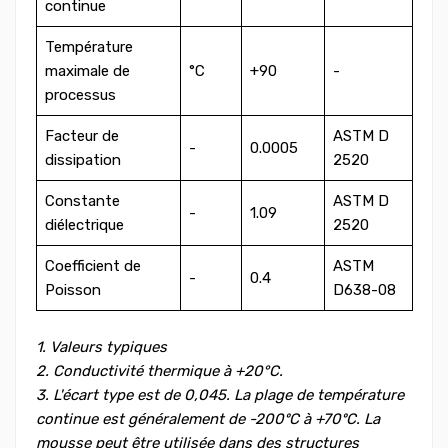
continue
Température
maximale de
°C
+90
-
processus
Facteur de
ASTM D
-
0.0005
dissipation
2520
Constante
ASTM D
-
1.09
diélectrique
2520
Coefficient de
ASTM
-
0.4
Poisson
D638-08
1. Valeurs typiques
2. Conductivité thermique à +20°C.
3. L'écart type est de 0,045. La plage de température
continue est généralement de -200ºC à +70ºC. La
mousse peut être utilisée dans des structures