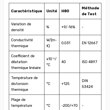
Méthode
Caractéristique
Unité
H80
de Test
Variation de
%
+9/-16%
-
densité
Conductivité
W/(m-
0.031
EN 12667
thermique
K)
Coefficient de
x10⁻⁶/
dilatation
40
ISO 4897
°C
thermique linéaire
Température de
DIN
distorsion
°C
+125
53424
thermique
Plage de
température
°C
-200/+70
-