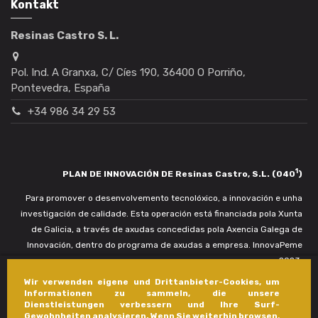
Kontakt
Resinas Castro S. L.
Pol. Ind. A Granxa, C/ Cíes 190, 36400 O Porriño,
Pontevedra, España
+34 986 34 29 53
1
PLAN DE INNOVACIÓN DE Resinas Castro, S.L. (040
)
Para promover o desenvolvemento tecnolóxico, a innovación e unha
investigación de calidade. Esta operación está financiada pola Xunta
de Galicia, a través de axudas concedidas pola Axencia Galega de
Innovación, dentro do programa de axudas a empresa. InnovaPeme
2023.
Wir verwenden eigene und Drittanbieter-Cookies, um
Informationen zu sammeln, die unsere
Dienstleistungen verbessern und Ihre Surf-
Gewohnheiten analysieren. Wenn Sie weiterhin browsen,