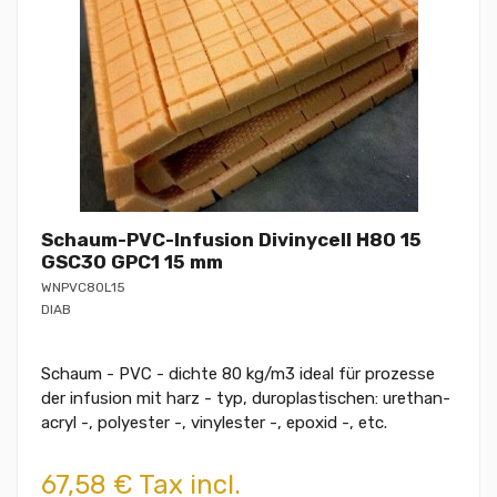
Schaum-PVC-Infusion Divinycell H80 15
GSC30 GPC1 15 mm
WNPVC80L15
DIAB
Schaum - PVC - dichte 80 kg/m3 ideal für prozesse
der infusion mit harz - typ, duroplastischen: urethan-
acryl -, polyester -, vinylester -, epoxid -, etc.
67,58 € Tax incl.