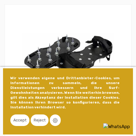
Wir verwenden eigene und Drittanbieter-Cookies, um
Informationen zu sammeln, die unsere
Dienstleistungen verbessern und Ihre Surf-
Gewohnheiten analysieren. Wenn Sie weiterhin browsen,
gilt dies als Akzeptanz der Installation dieser Cookies.
Sie können Ihren Browser so konfigurieren, dass die
Installation verhindert wird.
Stachelschuhe für selbstnivellierende
Epoxidböden
Accept
Reject
08638