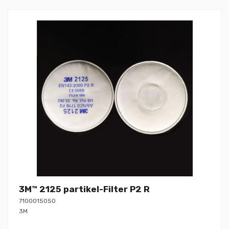
3M™ 2125 partikel-Filter P2 R
7100015050
3M