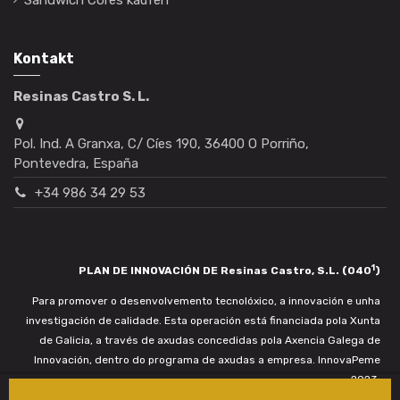
Sandwich Cores kaufen
Kontakt
Resinas Castro S. L.
Pol. Ind. A Granxa, C/ Cíes 190, 36400 O Porriño,
Pontevedra, España
+34 986 34 29 53
1
PLAN DE INNOVACIÓN DE Resinas Castro, S.L. (040
)
Para promover o desenvolvemento tecnolóxico, a innovación e unha
investigación de calidade. Esta operación está financiada pola Xunta
de Galicia, a través de axudas concedidas pola Axencia Galega de
Innovación, dentro do programa de axudas a empresa. InnovaPeme
2023.