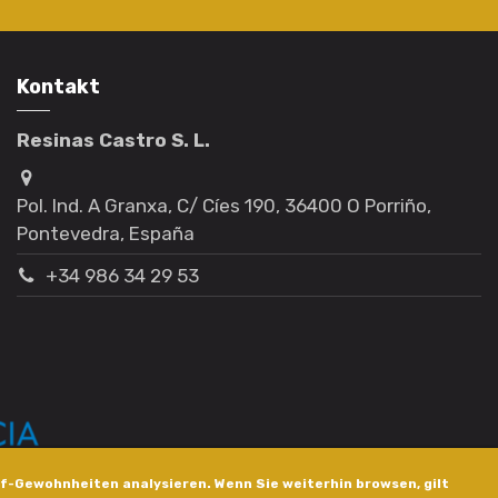
Kontakt
Resinas Castro S. L.
Pol. Ind. A Granxa, C/ Cíes 190, 36400 O Porriño,
Pontevedra, España
+34 986 34 29 53
f-Gewohnheiten analysieren. Wenn Sie weiterhin browsen, gilt