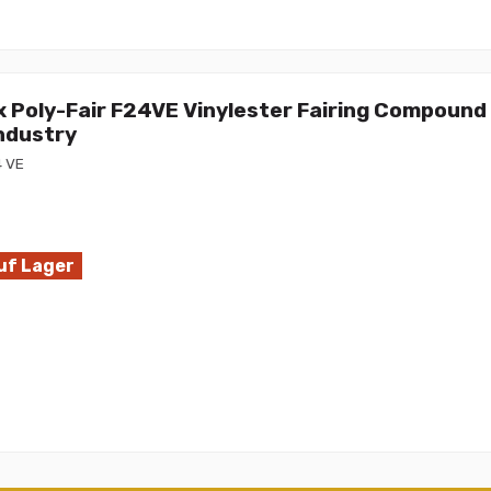
x Poly-Fair F24VE Vinylester Fairing Compound 
Industry
4 VE
uf Lager