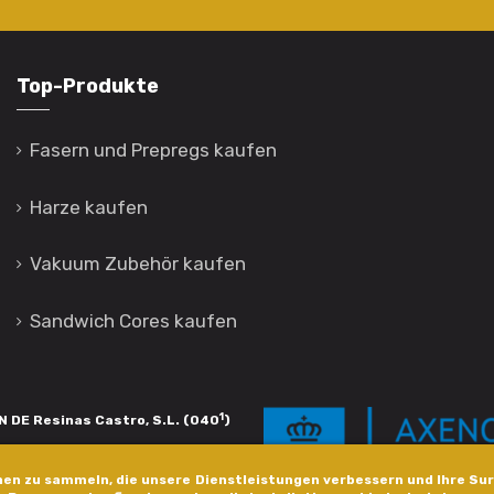
Top-Produkte
Fasern und Prepregs kaufen
Harze kaufen
Vakuum Zubehör kaufen
Sandwich Cores kaufen
1
 DE Resinas Castro, S.L. (040
)
igación de calidade. Esta operación
en zu sammeln, die unsere Dienstleistungen verbessern und Ihre Sur
s pola Axencia Galega de Innovación,