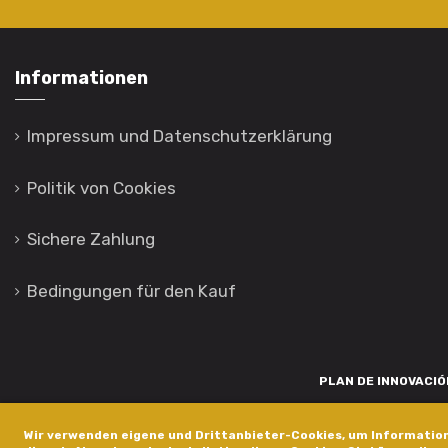
Informationen
Impressum und Datenschutzerklärung
Politik von Cookies
Sichere Zahlung
Bedingungen für den Kauf
PLAN DE INNOVACIÓN
Para promover o desenvolvemento tecnolóxico, a innovación e unha invest
Wir verwenden eigene und Drittanbieter-Cookies, um Information
está financiada pola Xunta de Galicia, a través de axudas concedida